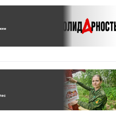
ежим
 лес