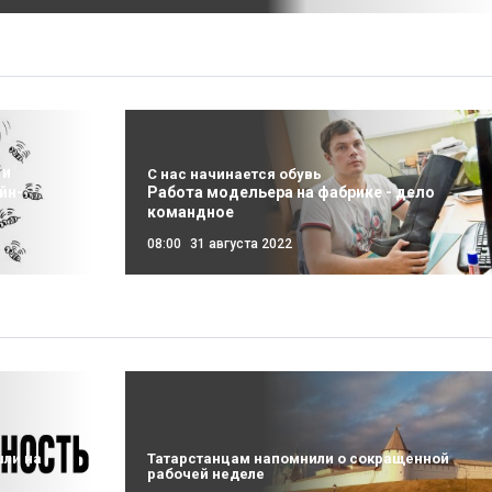
 и
С нас начинается обувь
йн-
Работа модельера на фабрике - дело
командное
08:00
31 августа 2022
шли на
Татарстанцам напомнили о сокращенной
рабочей неделе