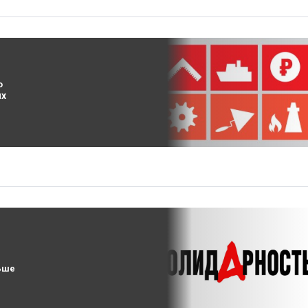
о
ых
ьше