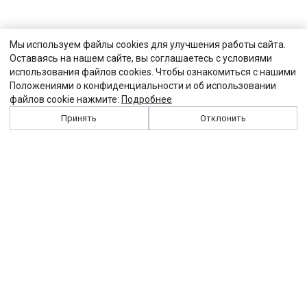
Мы используем файлы cookies для улучшения работы сайта.
Оставаясь на нашем сайте, вы соглашаетесь с условиями
использования файлов cookies. Чтобы ознакомиться с нашими
Положениями о конфиденциальности и об использовании
файлов cookie нажмите:
Подробнее
Принять
Отклонить
История
Персоналии
Выходные данные
Виджет "Солидарности"
Контакты
Подписка
Реклама
Партнеры
Архив сайта
Забастовка
Закон
Зарплата
ЖКХ
Компенсация