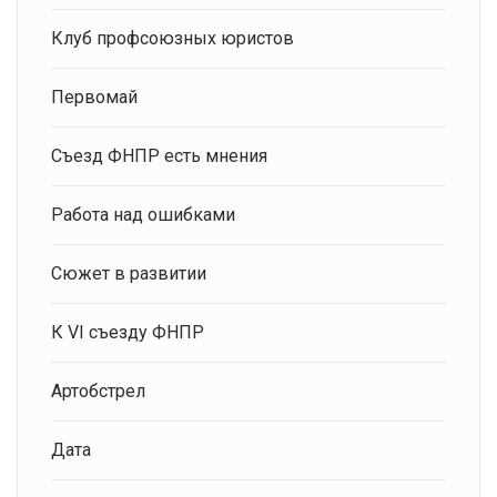
Клуб профсоюзных юристов
Первомай
Съезд ФНПР есть мнения
Работа над ошибками
Сюжет в развитии
К VI съезду ФНПР
Артобстрел
Дата